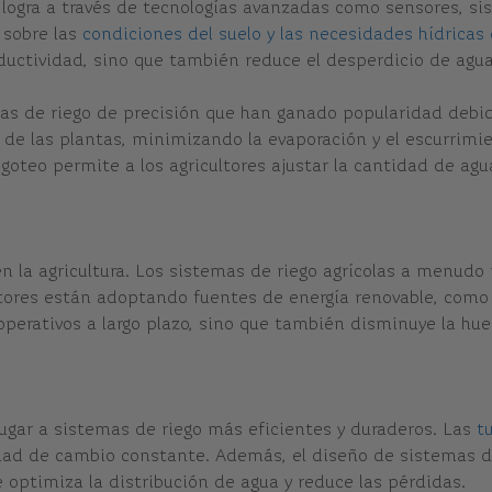
 logra a través de tecnologías avanzadas como sensores, s
 sobre las
condiciones del suelo y las necesidades hídricas 
ductividad, sino que también reduce el desperdicio de agua
cas de riego de precisión que han ganado popularidad debido
de las plantas, minimizando la evaporación y el escurrimien
goteo permite a los agricultores ajustar la cantidad de ag
n la agricultura. Los sistemas de riego agrícolas a menudo
tores están adoptando fuentes de energía renovable, como l
operativos a largo plazo, sino que también disminuye la huel
ugar a sistemas de riego más eficientes y duraderos. Las
t
esidad de cambio constante. Además, el diseño de sistemas 
ue optimiza la distribución de agua y reduce las pérdidas.