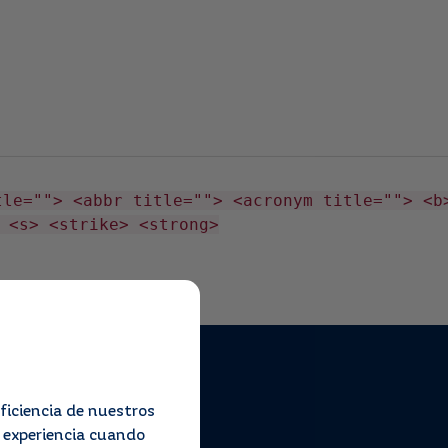
tle=""> <abbr title=""> <acronym title=""> <b
 <s> <strike> <strong>
Contáctanos
ficiencia de nuestros
u experiencia cuando