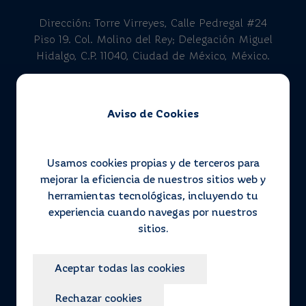
Dirección: Torre Virreyes, Calle Pedregal #24
Piso 19. Col. Molino del Rey; Delegación Miguel
Hidalgo, C.P. 11040, Ciudad de México, México.
Aviso de Cookies
Contáctanos
Contacto
Usamos cookies propias y de terceros para
mejorar la eficiencia de nuestros sitios web y
herramientas tecnológicas, incluyendo tu
800 506 3000
experiencia cuando navegas por nuestros
sitios.
Siguenos
Aceptar todas las cookies
Rechazar cookies